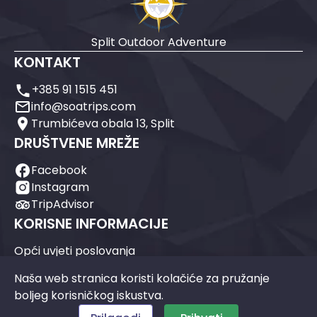
Split Outdoor Adventure
KONTAKT
+385 91 1515 451
info@soatrips.com
Trumbićeva obala 13, Split
DRUŠTVENE MREŽE
Facebook
Instagram
TripAdvisor
KORISNE INFORMACIJE
Opći uvjeti poslovanja
Politika otkazivanja
Naša web stranica koristi kolačiće za pružanje
Postavke kolačića
boljeg korisničkog iskustva.
© 2026 POTISSIMUS d.o.o.
Razvio
Velos.hr