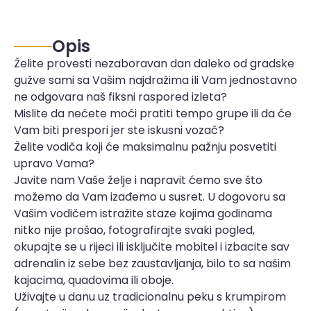
Opis
Želite provesti nezaboravan dan daleko od gradske
gužve sami sa Vašim najdražima ili Vam jednostavno
ne odgovara naš fiksni raspored izleta?
Mislite da nećete moći pratiti tempo grupe ili da će
Vam biti prespori jer ste iskusni vozač?
Želite vodiča koji će maksimalnu pažnju posvetiti
upravo Vama?
Javite nam Vaše želje i napravit ćemo sve što
možemo da Vam izađemo u susret. U dogovoru sa
Vašim vodičem istražite staze kojima godinama
nitko nije prošao, fotografirajte svaki pogled,
okupajte se u rijeci ili isključite mobitel i izbacite sav
adrenalin iz sebe bez zaustavljanja, bilo to sa našim
kajacima, quadovima ili oboje.
Uživajte u danu uz tradicionalnu peku s krumpirom